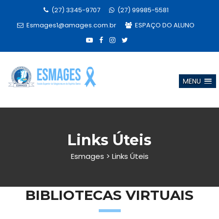
(27) 3345-9707
(27) 99985-5581
Esmages1@amages.com.br
ESPAÇO DO ALUNO
MENU
Links Úteis
Esmages
>
Links Úteis
BIBLIOTECAS VIRTUAIS