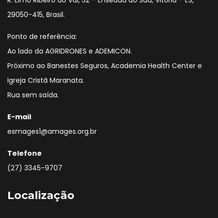
R. Elmo Ribeiro do Val, 52 – Enseada do Suá, Vitória – ES,
29050-415, Brasil.
Ponto de referência:
Ao lado da AGRIDRONES e ADEMICON.
Próximo ao Banestes Seguros, Academia Health Center e
Igreja Cristã Maranata.
Rua sem saída.
E-mail
esmages1@amages.org.br
Telefone
(27) 3345-9707
Localização