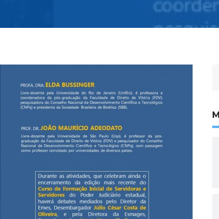
P
p
M