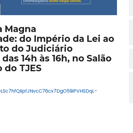
a Magna
de: do Império da Lei ao
o do Judiciário
das 14h às 16h, no Salão
o do TJES
pQLSc7hfQIipfJNvcC76cx7DgO59iPVHSDqL–