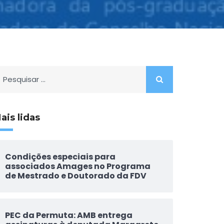
esquisar
or:
ais lidas
Condições especiais para
associados Amages no Programa
de Mestrado e Doutorado da FDV
PEC da Permuta: AMB entrega