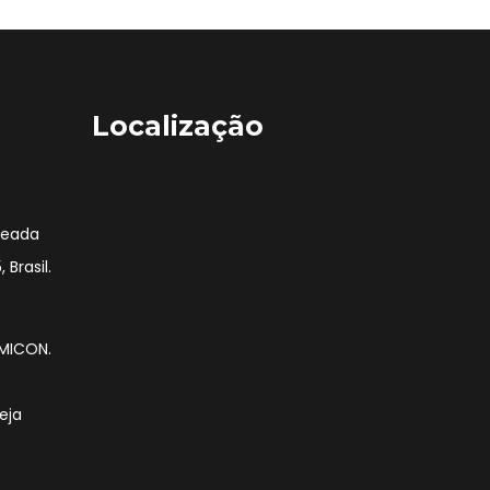
Localização
nseada
 Brasil.
EMICON.
eja