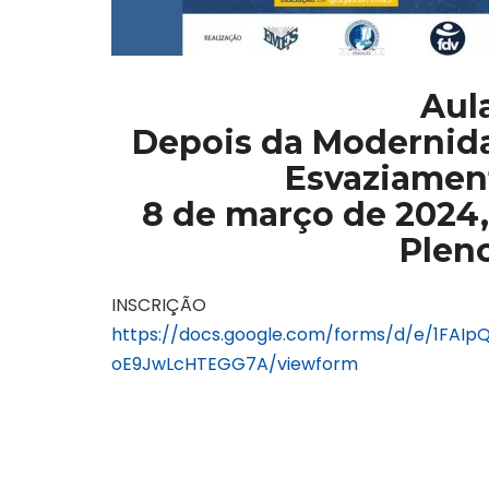
Aul
Depois da Modernida
Esvaziament
8 de março de 2024, 
Plen
INSCRIÇÃO
https://docs.google.com/forms/d/e/1FAI
oE9JwLcHTEGG7A/viewform