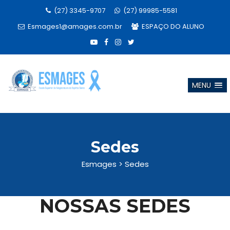
(27) 3345-9707
(27) 99985-5581
Esmages1@amages.com.br
ESPAÇO DO ALUNO
MENU
Sedes
Esmages
>
Sedes
NOSSAS SEDES